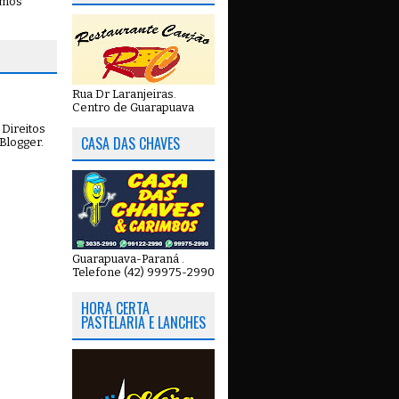
emos
Rua Dr Laranjeiras.
Centro de Guarapuava
Direitos
CASA DAS CHAVES
Blogger
.
Guarapuava-Paraná .
Telefone (42) 99975-2990
HORA CERTA
PASTELARIA E LANCHES