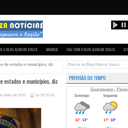
E O BLOG ALENCAR SOUZA
ANUNCIE
FALE COM O BLOG ALENCAR SOUZA
SI
se de estados e municípios, diz
PREVISÃO DO TEMPO
e estados e municípios, diz
Guarapuava - Paran
de maio de 2013
às 14:35:00