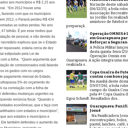
sados aos municípios e R$ 2,15 aos
Na tarde deste sábad
ral.
“Em 2012 houve uma
(06/12/25), a bola rolo
Associação Recreativ
s, fazendo com que os municípios
no Jordão foi realiza
 em 2012, o Paraná perdeu R$ 434
amistoso de futebol 
 somadas as outras perdas. No ano
preparaçã...
 47 bilhão. É por esse motivo que
Operação OMNIS é 
tratação de pessoal, e não devido às
em Guarapuava par
Reforçar a Seguran
 secretário explicou que se o Estado
A Polícia Militar lanço
er repassado, estaria cerca de dez
desta quinta-feira (23/
ial estipulado pela Lei de
Operação Omnis em
 com a folha.
“Quem argumenta que
Guarapuava. A ação integra uma mo
realizada s...
ratação de comissionados está falando
os os gastos com os cargos
Copa Guaíra de Fut
contou com bons jo
de pagamento mensal do Estado,
Na manhã deste dom
 ultrapassa 5% do orçamento do
(19/07/26), a bola rolo
 na correlação com a folha de
campo do Guaíra Coun
i defendeu mudanças urgentes na
pela 4º Copa Guaíra d
Egon Scheidt. Resultados dos...
azendo renúncia fiscal. “Quando o
tividades econômicas, que o faça com
Guarapuava: Panif
Josué
artilhados com estados e municípios”,
Na Panificadora Josu
nique aos estados e municípios e
encontra pães, bolos,
.
Ele também defendeu o aumento da
pastel, lanches, café,