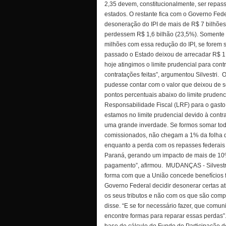
2,35 devem, constitucionalmente, ser repas
estados. O restante fica com o Governo Fede
desoneração do IPI de mais de R$ 7 bilhõe
perdessem R$ 1,6 bilhão (23,5%). Somente
milhões com essa redução do IPI, se forem
passado o Estado deixou de arrecadar R$ 1,
hoje atingimos o limite prudencial para con
contratações feitas”, argumentou Silvestri.
O
pudesse contar com o valor que deixou de s
pontos percentuais abaixo do limite prudenc
Responsabilidade Fiscal (LRF) para o gasto
estamos no limite prudencial devido à cont
uma grande inverdade. Se formos somar tod
comissionados, não chegam a 1% da folha 
enquanto a perda com os repasses federais
Paraná, gerando um impacto de mais de 10%
pagamento”, afirmou.
MUDANÇAS - Silvestr
forma com que a União concede benefícios f
Governo Federal decidir desonerar certas a
os seus tributos e não com os que são comp
disse. “E se for necessário fazer, que comu
encontre formas para reparar essas perdas”