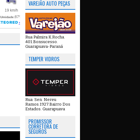
VAREJÃO AUTO PEÇAS
Rua Palmira K.Rocha.
401.Bonsucesso.
Guarapuava-Paraná
TEMPER VIDROS
Rua: Sen. Nereu
Ramos.1927.Bairro Dos
Estados. Guarapuava
PROMISSOR
CORRETORA DE
SEGUROS