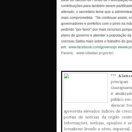
base de cálculo do Fundo de Participação do
contribuições para também serem partilhad
alterado, o secretário teme que a administr
mais comprometida.
“Se continuar assim, 
governadores e prefeitos com o pires na mã
pedindo “por favor” por mais recursos por
plano de governo e atender a população da 
concluiu.
Saiba mais sobre o trabalho do go
em:
www.facebook.com/governopr
e
www.pr.
Paraná,
www.cidadao.pr.gov.br)
*** Alenc
principa
Guarapuava,
é atualiza
público em 
Alencar Sou
apresenta elevados índices de cres
portais de notícias da região cent
Informações, notícias, opiniões e 
Jornalismo levado a sério, imparcial