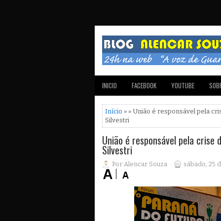
INICIO
FACEBOOK
YOUTUBE
SOBR
Início
» » União é responsável pela cri
Silvestri
União é responsável pela crise d
Silvestri
Por Alencar Souza
sábado, 25 