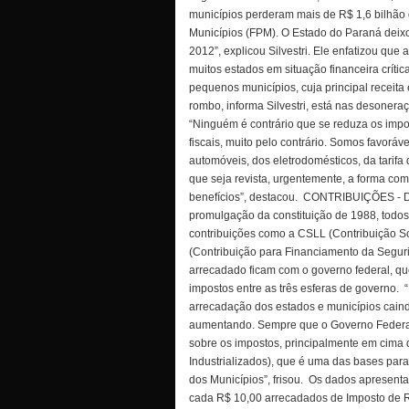
municípios perderam mais de R$ 1,6 bilhão
Municípios (FPM). O Estado do Paraná deix
2012”, explicou Silvestri. Ele enfatizou qu
muitos estados em situação financeira crític
pequenos municípios, cuja principal receita
rombo, informa Silvestri, está nas desonera
“Ninguém é contrário que se reduza os impo
fiscais, muito pelo contrário. Somos favorá
automóveis, dos eletrodomésticos, da tarifa 
que seja revista, urgentemente, a forma c
benefícios”, destacou.
CONTRIBUIÇÕES - De 
promulgação da constituição de 1988, todos
contribuições como a CSLL (Contribuição Soc
(Contribuição para Financiamento da Segur
arrecadado ficam com o governo federal, q
impostos entre as três esferas de governo.
arrecadação dos estados e municípios caind
aumentando. Sempre que o Governo Federa
sobre os impostos, principalmente em cima 
Industrializados), que é uma das bases para
dos Municípios”, frisou.
Os dados apresenta
cada R$ 10,00 arrecadados de Imposto de R