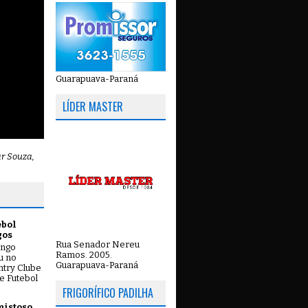
Guarapuava-Paraná
LÍDER MASTER
ar Souza,
ebol
gos
Rua Senador Nereu
ingo
Ramos. 2005.
ou no
Guarapuava-Paraná
try Clube
e Futebol
FRIGORÍFICO PADILHA
mistoso