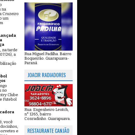
o
u na
a Cruzeiro
do um
em
Lançada
a
ça
u, na tarde
Rua Miguel Padilha. Bairro
07/26), a
Boqueirão. Guarapuava-
Paraná
bilização
JOACIR RADIADORES
ebol
gos
ingo
u no
try Clube
e Futebol
Rua: Engenheiro Lentch,
icadora
n° 1265, bairro
Conradinho. Guarapuava.
é, você
 docinhos,
RESTAURANTE CANJÃO
 sorvetes e