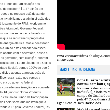
 do Fundo de Participação dos
ou de receber R$ 1,47 bilhão em
e a queda no repasse está deixando
a e inviabilizando a administração dos
 é justamente do FPM.
A origem no
ções feitas pelo Governo Federal.
stos e que se conceda benefícios
veis que se reduzam os preços dos
de energia elétrica. Mas é necessário
omo a União está concedendo esses
acordo com o secretário, desde a
Para ver mais vídeos do Blog Alenc
 os governos, sem exceção, criaram
clique
aqui
.
ial sobre o Lucro Líquido) e a Cofins
idade Social), porque 100% do que é
MAIS LIDAS DA SEMANA
ue divide apenas a arrecadação de
“É por essa razão que vemos a
Copa Guaíra de Fut
o e a do governo federal
contou com bons jo
l concede uma isenção, ele concede
Na manhã deste dom
(02/08/26), a bola rol
do IPI (Imposto Sobre Produtos
campo do Guaíra Coun
 o cálculo do Fundo de Participação
pela 4º Copa Guaíra d
dos pelo secretário mostram que a
Egon Scheidt. Resultados dos...
enda e IPI pelo Governo Federal, R$
Makhina realiza a