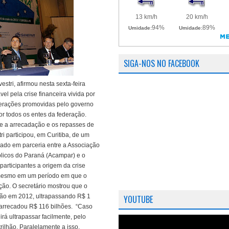
SIGA-NOS NO FACEBOOK
estri, afirmou nesta sexta-feira
l pela crise financeira vivida por
nerações promovidas pelo governo
or todos os entes da federação.
re a arrecadação e os repasses de
ri participou, em Curitiba, de um
zado em parceria entre a Associação
licos do Paraná (Acampar) e o
participantes a origem da crise
, mesmo em um período em que o
ão. O secretário mostrou que o
ção em 2012, ultrapassando R$ 1
YOUTUBE
 arrecadou R$ 116 bilhões.
“Caso
irá ultrapassar facilmente, pelo
ilhão. Paralelamente a isso,