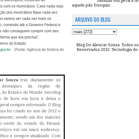
s Municípios, incluindo as
bebidas em geral e t
aquele pão fresquin...
as com os municípios. Caso nada seja
ação dos municípios fique cada vez
ARQUIVO DO BLOG
nós vamos ver cada vez mais os
o, correndo até o Governo Federal e
que não conseguem cumprir com seu
forma que ela precisa”,
verno do Estado
Blog Do Alencar Souza: Todos os 
Reservados 2012. Tecnologia do
gov.br
.
(Fonte: Agência de Notícia do
ar Souza
traz diariamente os
is destaques da região de
 do Brasil e do Mundo. Seu blog
do de hora em hora e deixa o
geral sempre informado. O Blog
za foi criado no ano de 2012 e
cimento, sendo um dos maiores
ro-oeste do estado do Paraná.
serviços em um unico endereço.
, ético e sempre atualizado. Com