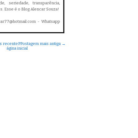
ade, seriedade, transparência,
es. Esse é o Blog Alencar Souza!
car77@hotmail.com - Whatsapp
s recente
P
Postagem mais antiga →
ágina inicial