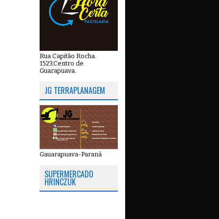
Rua Capitão Rocha.
1523.Centro de
Guarapuava.
JG TERRAPLANAGEM
Gauarapuava-Paraná
SUPERMERCADO
HRINCZUK