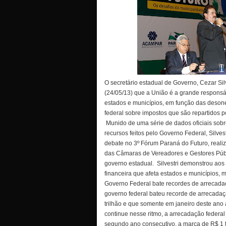
O secretário estadual de Governo, Cezar Silv
(24/05/13) que a União é a grande responsáve
estados e municípios, em função das deso
federal sobre impostos que são repartidos p
Munido de uma série de dados oficiais sob
recursos feitos pelo Governo Federal, Silvest
debate no 3º Fórum Paraná do Futuro, reali
das Câmaras de Vereadores e Gestores Púb
governo estadual.
Silvestri demonstrou aos 
financeira que afeta estados e municípios
Governo Federal bate recordes de arrecadaç
governo federal bateu recorde de arrecada
trilhão e que somente em janeiro deste ano
continue nesse ritmo, a arrecadação federal 
segundo ano consecutivo, a marca de R$ 1 tr