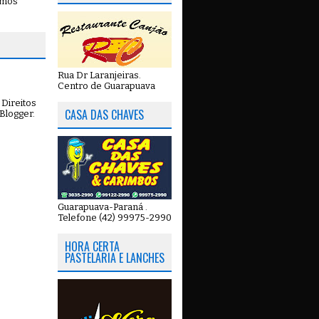
emos
Rua Dr Laranjeiras.
Centro de Guarapuava
Direitos
CASA DAS CHAVES
Blogger
.
Guarapuava-Paraná .
Telefone (42) 99975-2990
HORA CERTA
PASTELARIA E LANCHES