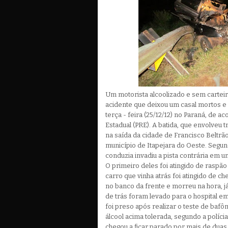
Um motorista alcoolizado e sem carteir
acidente que deixou um casal mortos e d
terça - feira (25/12/12) no Paraná, de a
Estadual (PRE). A batida, que envolveu 
na saída da cidade de Francisco Beltrã
município de Itapejara do Oeste. Segun
conduzia invadiu a pista contrária em u
O primeiro deles foi atingido de raspão
carro que vinha atrás foi atingido de ch
no banco da frente e morreu na hora, j
de trás foram levado para o hospital em
foi preso após realizar o teste de bafô
álcool acima tolerada, segundo a polícia
chegou a ficar parado por mais de duas