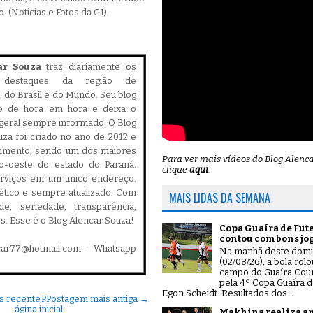
. (Noticias e Fotos da G1).
ar Souza
traz diariamente os
is destaques da região de
 do Brasil e do Mundo. Seu blog
do de hora em hora e deixa o
geral sempre informado. O Blog
za foi criado no ano de 2012 e
cimento, sendo um dos maiores
Para ver mais vídeos do Blog Alenc
ro-oeste do estado do Paraná.
clique
aqui
.
serviços em um unico endereço.
, ético e sempre atualizado. Com
MAIS LIDAS DA SEMANA
ade, seriedade, transparência,
es. Esse é o Blog Alencar Souza!
Copa Guaíra de Fut
contou com bons jo
car77@hotmail.com - Whatsapp
Na manhã deste dom
(02/08/26), a bola rol
campo do Guaíra Coun
pela 4º Copa Guaíra d
Egon Scheidt. Resultados dos...
s recente
P
Postagem mais antiga →
ágina inicial
Makhina realiza a