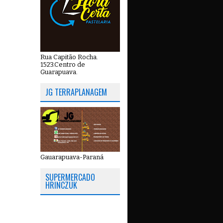
Rua Capitão Rocha.
1523.Centro de
Guarapuava.
JG TERRAPLANAGEM
Gauarapuava-Paraná
SUPERMERCADO
HRINCZUK