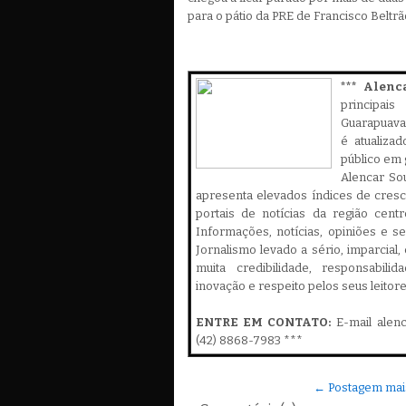
para o pátio da PRE de Francisco Beltrão
*** Alenc
principa
Guarapuava,
é atualiza
público em 
Alencar Sou
apresenta elevados índices de cres
portais de notícias da região cent
Informações, notícias, opiniões e 
Jornalismo levado a sério, imparcial
muita credibilidade, responsabilid
inovação e respeito pelos seus leitor
ENTRE EM CONTATO:
E-mail alen
(42) 8868-7983 ***
← Postagem mai