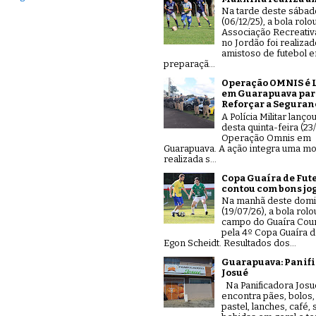
Na tarde deste sábad
(06/12/25), a bola rolo
Associação Recreativ
no Jordão foi realiza
amistoso de futebol 
preparaçã...
Operação OMNIS é 
em Guarapuava par
Reforçar a Seguran
A Polícia Militar lanço
desta quinta-feira (23/
Operação Omnis em
Guarapuava. A ação integra uma mo
realizada s...
Copa Guaíra de Fut
contou com bons jo
Na manhã deste dom
(19/07/26), a bola rolo
campo do Guaíra Coun
pela 4º Copa Guaíra d
Egon Scheidt. Resultados dos...
Guarapuava: Panif
Josué
Na Panificadora Josu
encontra pães, bolos,
pastel, lanches, café,