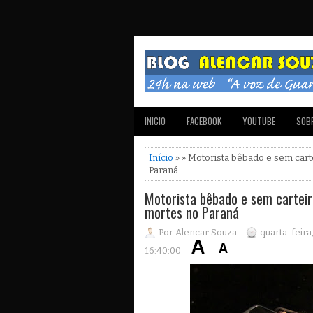
INICIO
FACEBOOK
YOUTUBE
SOBR
Início
» » Motorista bêbado e sem cart
Paraná
Motorista bêbado e sem carteir
mortes no Paraná
Por Alencar Souza
quarta-feir
16:40:00