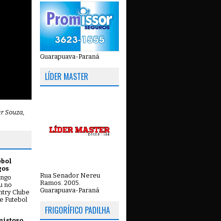
Guarapuava-Paraná
LÍDER MASTER
ar Souza,
ebol
gos
Rua Senador Nereu
ingo
Ramos. 2005.
ou no
Guarapuava-Paraná
try Clube
e Futebol
FRIGORÍFICO PADILHA
mistoso