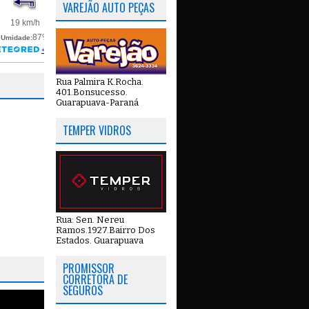
VAREJÃO AUTO PEÇAS
Rua Palmira K.Rocha.
401.Bonsucesso.
Guarapuava-Paraná
TEMPER VIDROS
Rua: Sen. Nereu
Ramos.1927.Bairro Dos
Estados. Guarapuava
PROMISSOR
CORRETORA DE
SEGUROS