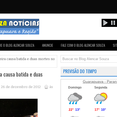
E O BLOG ALENCAR SOUZA
ANUNCIE
FALE COM O BLOG ALENCAR SOUZA
SI
eira causa batida e duas mortes no
PREVISÃO DO TEMPO
a causa batida e duas
Guarapuava - Paran
a, 26 de dezembro de 2012
às