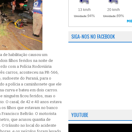
SIGA-NOS NO FACEBOOK
a de habilitação causou um
ois filhos feridos na noite de
cordo com a Polícia Rodoviária
três carros, aconteceu na PR-566,
o, sudoeste do Paraná, para o
do a polícia a caminhonete que ele
ma curva e bateu em dois carros.
 e ninguém ficou feridos, mas o
eio. O casal, de 42 e 40 anos estava
á os filhos que estavam no banco
 Francisco Beltrão. O motorista
YOUTUBE
metro, que acusou quantia de
. O trânsito no local do acidente
 horas, e os veículos foram levado