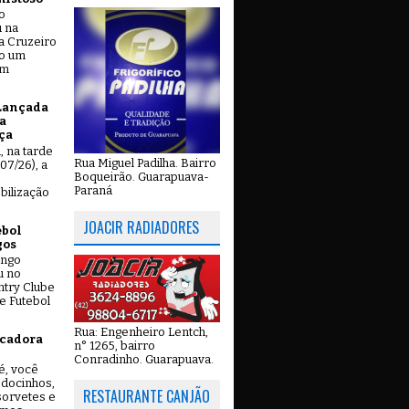
o
u na
a Cruzeiro
do um
em
Lançada
a
ça
u, na tarde
Rua Miguel Padilha. Bairro
07/26), a
Boqueirão. Guarapuava-
Paraná
bilização
JOACIR RADIADORES
ebol
gos
ingo
u no
try Clube
e Futebol
Rua: Engenheiro Lentch,
icadora
n° 1265, bairro
Conradinho. Guarapuava.
é, você
 docinhos,
RESTAURANTE CANJÃO
 sorvetes e